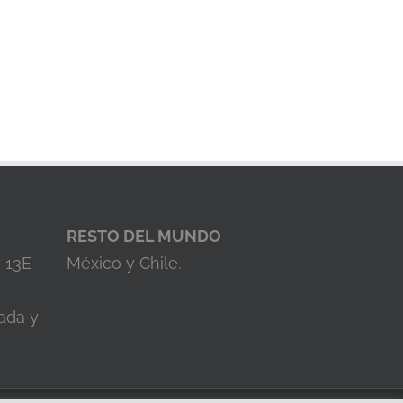
RESTO DEL MUNDO
z 13E
México y Chile.
ada y