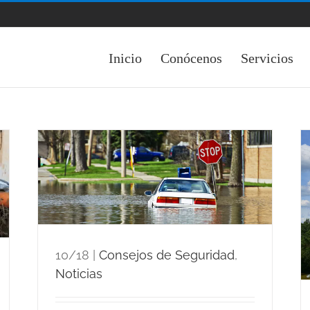
Inicio
Conócenos
Servicios
en
2
Sangüesa se adhiere al
programa NOE de alerta de
inundaciones
10/18
|
Consejos de Seguridad
,
Noticias