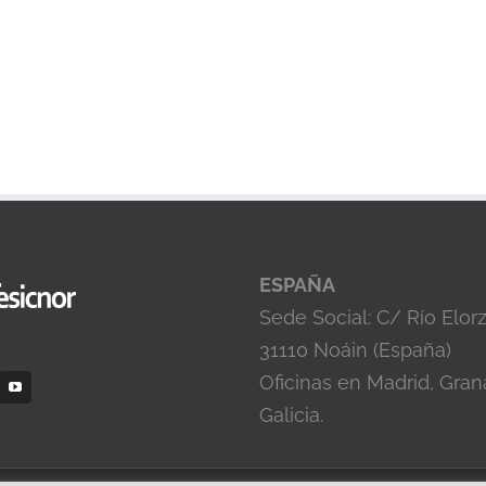
ESPAÑA
Sede Social: C/ Río Elor
31110 Noáin (España)
Oficinas en Madrid, Gran
Galicia.