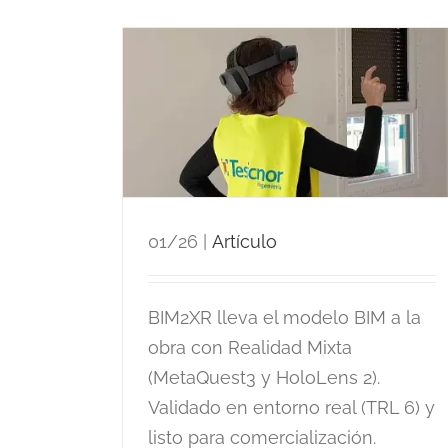
 y URJC
 Realidad
ra
01/26
|
Artículo
BIM2XR lleva el modelo BIM a la
Baliza V16: qué es, cóm
obra con Realidad Mixta
funciona y por qué es
(MetaQuest3 y HoloLens 2).
obligatoria
Validado en entorno real (TRL 6) y
listo para comercialización.