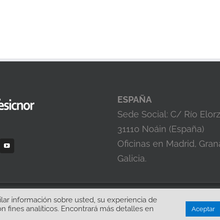
ESPAÑA
Sede Social: C/ Río Elor
31110 Noáin (España)
Oficinas en Madrid, Gran
Galicia.
 Todos los Derechos Reservados |
Calidad y medio ambiente
|
Política de privacid
pilar información sobre usted, su experiencia de
n fines analíticos. Encontrará más detalles en
Aceptar
LinkedIn
YouTube