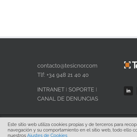
contacto@tesicnor.com
Tlf: +34 948 21 40 40
INTRANET
I
SOPORTE
I
CANAL DE DENUNCIAS
© Copyright 2016 -
2028 |
Tesicnor
|
Este sitio web utiliza cookies propias y de terceros para reco
navegación y su comportamiento en el sitio web, todo ello co
nuestros
Ajustes de Cookies