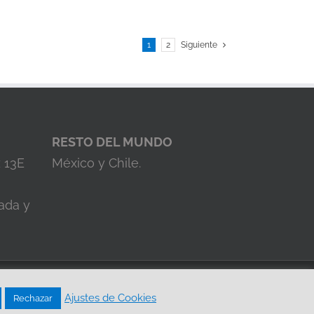
1
2
Siguiente
RESTO DEL MUNDO
z 13E
México y Chile.
ada y
ad y aviso legal
|
Política de Cookies
Ajustes de Cookies
Rechazar