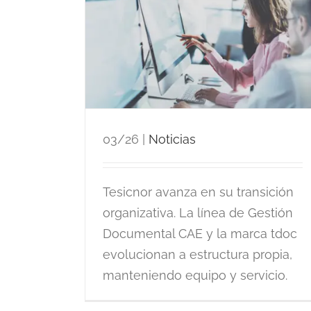
EN 17975:2025 la norma
lución
europea para el control d
nuidad del
energías y fluidos en
mantenimiento industrial
03/26
|
Noticias
Tesicnor avanza en su transición
organizativa. La línea de Gestión
Documental CAE y la marca tdoc
evolucionan a estructura propia,
manteniendo equipo y servicio.