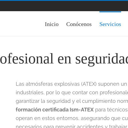
Inicio
Conócenos
Servicios
rofesional en seguri
Las atmósferas explosivas (ATEX) suponen un 
industriales, por lo que contar con profesion
garantizar la seguridad y el cumplimiento nor
formación certificada Ism-ATEX
para técnicos
operan en estos entornos, asegurando que c
necesarios para prevenir accidentes y trabaja