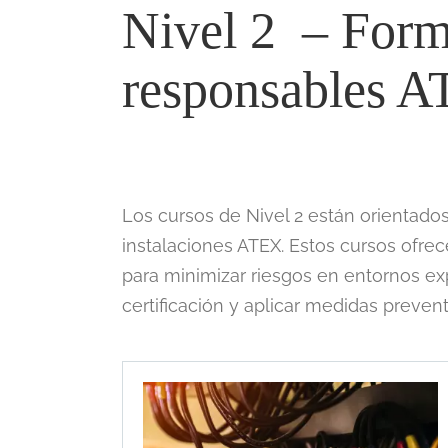
Nivel 2 – Form
responsables 
Los cursos de Nivel 2 están orientado
instalaciones ATEX. Estos cursos ofre
para minimizar riesgos en entornos exp
certificación y aplicar medidas preven