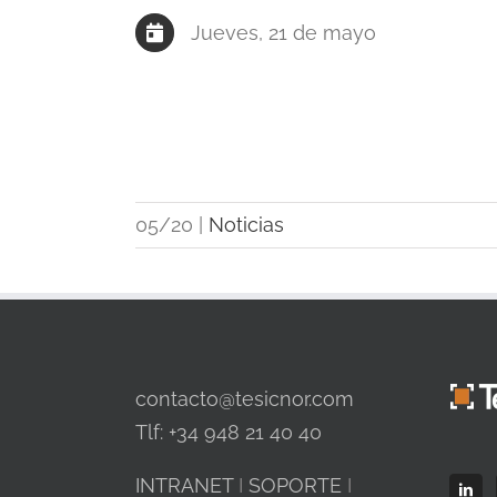
Jueves, 21 de mayo
05/20
|
Noticias
contacto@tesicnor.com
Tlf: +34 948 21 40 40
INTRANET
I
SOPORTE
I