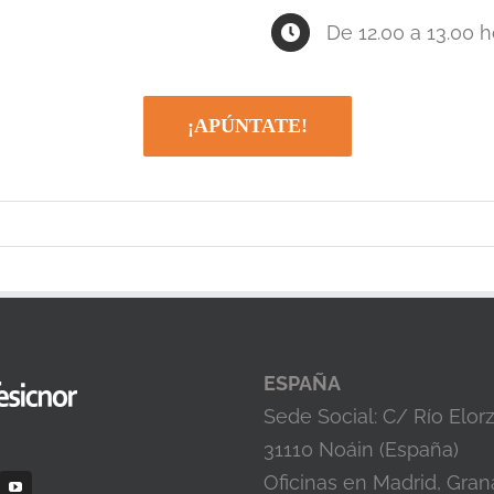
De 12.00 a 13.00 h
¡APÚNTATE!
ESPAÑA
Sede Social: C/ Río Elor
31110 Noáin (España)
Oficinas en Madrid, Gran