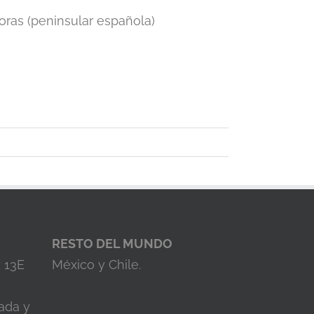
oras (peninsular española)
RESTO DEL MUNDO
z 13E
México y Chile.
ada y